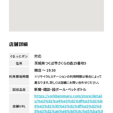
店舗詳細
対応
ぐるっとポン
茨城県つくば市さくらの森25番地5
住所
開店 ～ 19:30
利用開始時間
※リサイクルステーションの利用時間は場合によって
異なります。詳しくは店舗にお問い合わせください。
新聞・雑誌・段ボール・ペットボトル
回収品目
https://yorkbenimaru.com/store/detail
s/%e3%81%a4%e3%81%8f%e3%81%b
0%e3%81%95%e3%81%8f%e3%82%8
店舗URL
9%e3%81%ae%e6%9d%9c%e5%ba%9