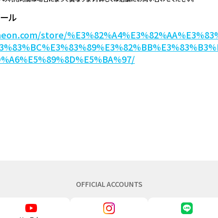
ボール
w.aeon.com/store/%E3%82%A4%E3%82%AA%E3%
E3%83%BC%E3%83%89%E3%82%BB%E3%83%B3%
D%A6%E5%89%8D%E5%BA%97/
OFFICIAL ACCOUNTS