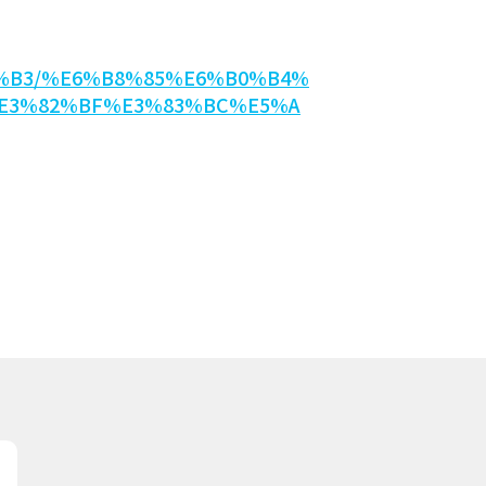
83%B3/%E6%B8%85%E6%B0%B4%
E3%82%BF%E3%83%BC%E5%A