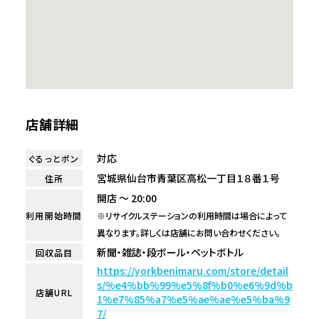
店舗詳細
対応
ぐるっとポン
宮城県仙台市青葉区高松一丁目１８番１号
住所
開店 ～ 20:00
利用開始時間
※リサイクルステーションの利用時間は場合によって
異なります。詳しくは店舗にお問い合わせください。
新聞・雑誌・段ボール・ペットボトル
回収品目
https://yorkbenimaru.com/store/detail
s/%e4%bb%99%e5%8f%b0%e6%9d%b
店舗URL
1%e7%85%a7%e5%ae%ae%e5%ba%9
7/