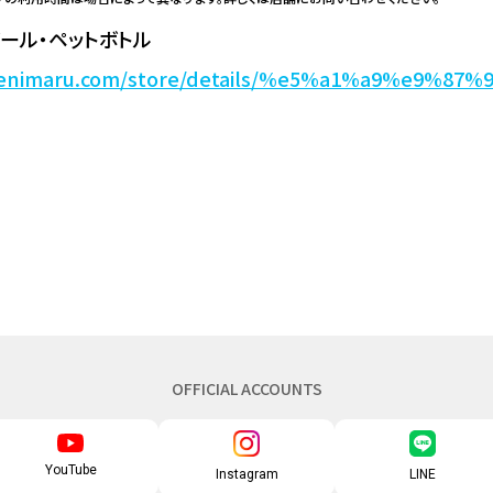
ール・ペットボトル
kbenimaru.com/store/details/%e5%a1%a9%e9%
OFFICIAL ACCOUNTS
YouTube
Instagram
LINE