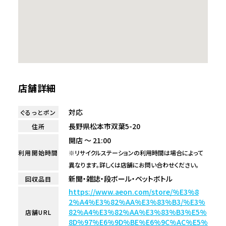
店舗詳細
対応
ぐるっとポン
長野県松本市双葉5-20
住所
開店 ～ 21:00
利用開始時間
※リサイクルステーションの利用時間は場合によって
異なります。詳しくは店舗にお問い合わせください。
新聞・雑誌・段ボール・ペットボトル
回収品目
https://www.aeon.com/store/%E3%8
2%A4%E3%82%AA%E3%83%B3/%E3%
82%A4%E3%82%AA%E3%83%B3%E5%
店舗URL
8D%97%E6%9D%BE%E6%9C%AC%E5%