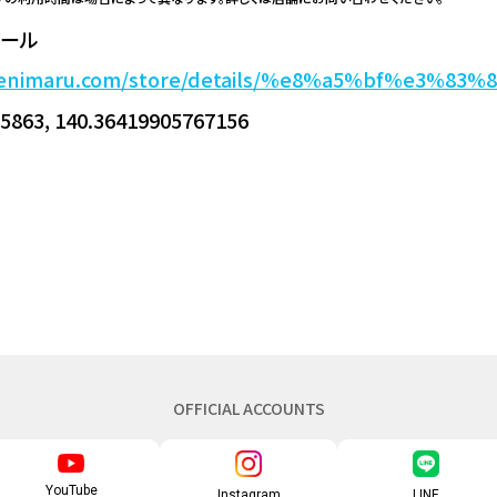
ボール
kbenimaru.com/store/details/%e8%a5%bf%e3%8
5863, 140.36419905767156
OFFICIAL ACCOUNTS
YouTube
Instagram
LINE