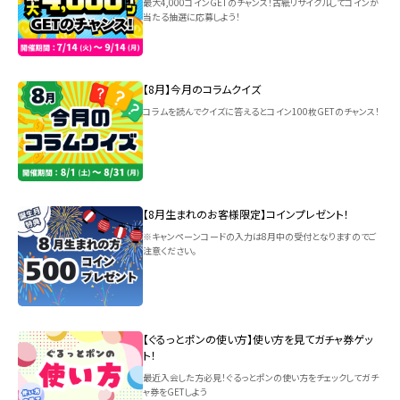
最大4,000コインGETのチャンス！古紙リサイクルしてコインが
当たる抽選に応募しよう！
【8月】今月のコラムクイズ
コラムを読んでクイズに答えるとコイン100枚GETのチャンス！
【8月生まれのお客様限定】コインプレゼント！
※キャンペーンコードの入力は8月中の受付となりますのでご
注意ください。
【ぐるっとポンの使い方】使い方を見てガチャ券ゲッ
ト！
最近入会した方必見！ぐるっとポンの使い方をチェックしてガチ
ャ券をGETしよう