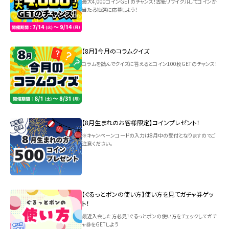
最大4,000コインGETのチャンス！古紙リサイクルしてコインが
当たる抽選に応募しよう！
【8月】今月のコラムクイズ
コラムを読んでクイズに答えるとコイン100枚GETのチャンス！
【8月生まれのお客様限定】コインプレゼント！
※キャンペーンコードの入力は8月中の受付となりますのでご
注意ください。
【ぐるっとポンの使い方】使い方を見てガチャ券ゲッ
ト！
最近入会した方必見！ぐるっとポンの使い方をチェックしてガチ
ャ券をGETしよう