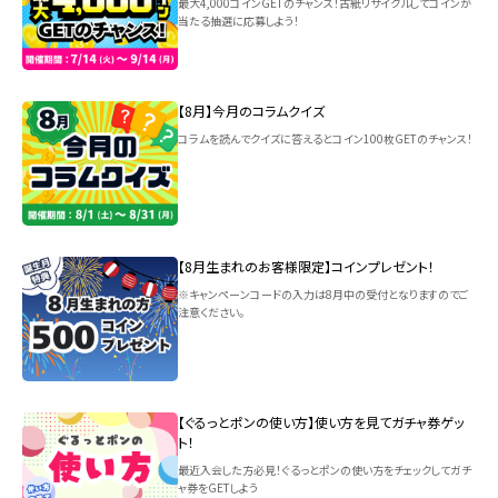
最大4,000コインGETのチャンス！古紙リサイクルしてコインが
当たる抽選に応募しよう！
【8月】今月のコラムクイズ
コラムを読んでクイズに答えるとコイン100枚GETのチャンス！
【8月生まれのお客様限定】コインプレゼント！
※キャンペーンコードの入力は8月中の受付となりますのでご
注意ください。
【ぐるっとポンの使い方】使い方を見てガチャ券ゲッ
ト！
最近入会した方必見！ぐるっとポンの使い方をチェックしてガチ
ャ券をGETしよう