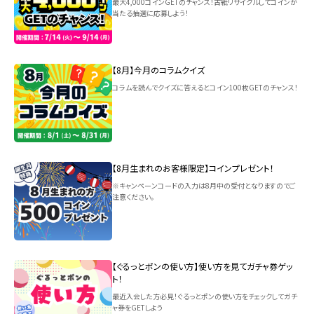
最大4,000コインGETのチャンス！古紙リサイクルしてコインが
当たる抽選に応募しよう！
【8月】今月のコラムクイズ
コラムを読んでクイズに答えるとコイン100枚GETのチャンス！
【8月生まれのお客様限定】コインプレゼント！
※キャンペーンコードの入力は8月中の受付となりますのでご
注意ください。
【ぐるっとポンの使い方】使い方を見てガチャ券ゲッ
ト！
最近入会した方必見！ぐるっとポンの使い方をチェックしてガチ
ャ券をGETしよう