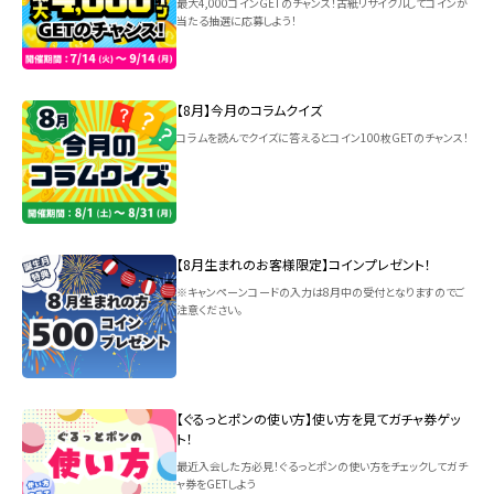
最大4,000コインGETのチャンス！古紙リサイクルしてコインが
当たる抽選に応募しよう！
【8月】今月のコラムクイズ
コラムを読んでクイズに答えるとコイン100枚GETのチャンス！
【8月生まれのお客様限定】コインプレゼント！
※キャンペーンコードの入力は8月中の受付となりますのでご
注意ください。
【ぐるっとポンの使い方】使い方を見てガチャ券ゲッ
ト！
最近入会した方必見！ぐるっとポンの使い方をチェックしてガチ
ャ券をGETしよう