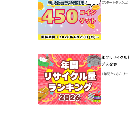
【スタートダッシュ
年間リサイクル量
プ大発表！
1年間たくさんリサ