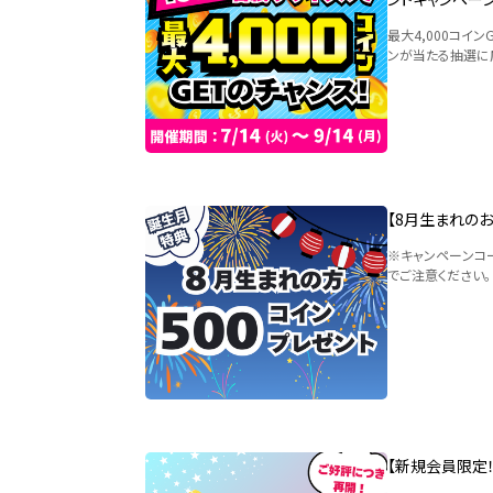
最大4,000コイ
ンが当たる抽選に
【8月生まれの
※キャンペーンコ
でご注意ください。
【新規会員限定